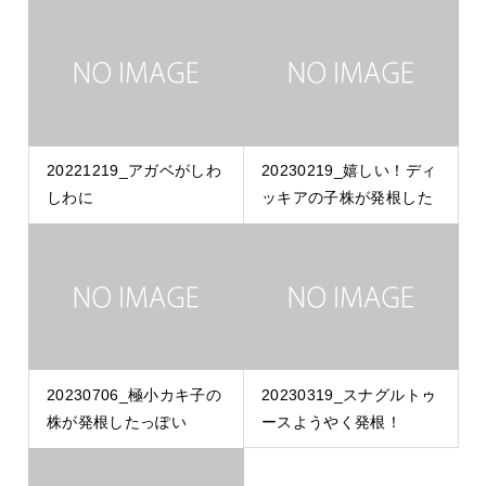
20221219_アガベがしわ
20230219_嬉しい！ディ
しわに
ッキアの子株が発根した
20230706_極小カキ子の
20230319_スナグルトゥ
株が発根したっぽい
ースようやく発根！