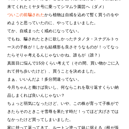
来てくれたミヤタ号に乗ってシマムラ園芸へ（ダメ）
ついこの前騙された
から植物は自戒を込めて暫く買うのをや
めようと思っていたのに、やってしまいました。
てか、自戒まったく戒めになってない。
でもね、騙されたときに欲しかったチタノタ・スナグルトゥ
ースの子株が！しかも結構形も良さそうなものが！ってなっ
たらそりゃ考えるんじゃないかね、誰もが（誰？）
真面目に悩んで15分くらい考えて（その間、買い物かごに入
れて持ち歩いたけど）、買うことを決めました。
まぁ、いいんだよ！多分間違ってない。
今月ちゃんと働けば良いし、何ならこれを取り返すくらい納
品しまくれば良いんじゃない？
ちょっと弱気になったけど、いや、この株が育って子株がで
きたらそのときこそ雪辱を果たす時だ！ってほど大げさでは
なかったけど買ってしまいました。
家に持って返ってきて、ルートン塗って鉢に据える（根が張