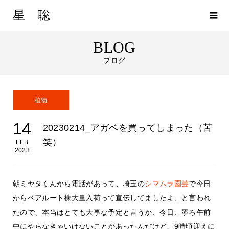
星 聡
BLOG
ブログ
植物
14
20230214_アガベを買ってしまった（苦
笑）
FEB
2023
朝ミヤタくんから電話があって、埼玉の
シマムラ園芸
で今日
からベアルート株大量入荷って宣伝してましたよ、と言われ
たので、本当はとても大事な予定と言うか、今日、寧ろ午前
中にやらなきゃいけないことがあったんだけど、9時頃迎えに