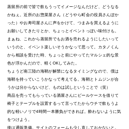
蒸留所の前で皆で飲もうってイメージなんだけど、どうなる
かねぇ。近所のお惣菜屋さん（どうやら町会の役員さんぽか
った）やお寿司屋さんに声をかけて、つまみを買えるように
お願いしてきたりとか、ちょっとイベントっぽい味付けも。
まぁね、これから蒸留所でもお酒を売れるようにしたいって
いうのと、イベント楽しいそうかなって思って。カタノくん
から相談を受けた時、ちょっと前にやってたマルシェ的な景
色が浮かんだので、軽くOKしてみた。
ちょうど南三陸の海鞘が解禁になるタイミングなので、僕は
海鞘を持っていこうかなって考えてる。海鞘とトムジンが合
うかは分からないけど、ものは試しということで（笑）
商品を売ってもらっている酒屋さんにビールケースを借りて
椅子とテーブルを設置するって言ってたからウチで飲もうよ
的な軽いノリで4時間一本勝負ができれば。酔わないように気
をつけよう。
後は通販準備。サイトのフォームも少し直しておかないと。