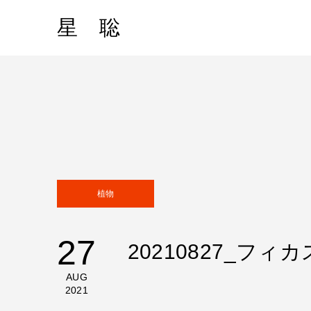
星 聡
植物
27
20210827_フ
AUG
2021