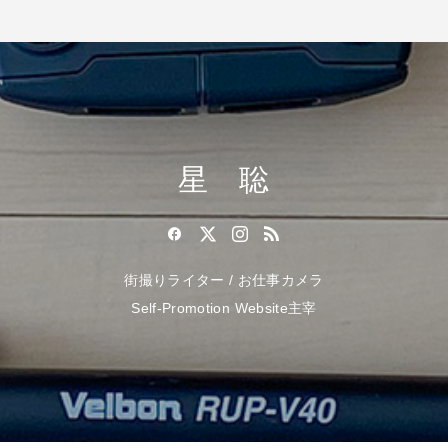
星 聡
街撮りライター / お仕事カメラ
Self-Promotion Website主宰