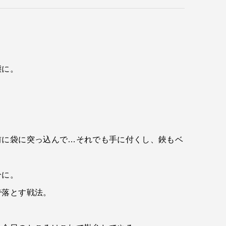
態に。
前に袋に突っ込んで…それでも手に付くし、鋏もベ
分に。
で落とす戦法。