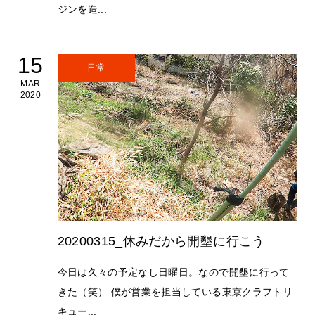
ジンを造...
15
日常
MAR
2020
20200315_休みだから開墾に行こう
今日は久々の予定なし日曜日。なので開墾に行って
きた（笑） 僕が営業を担当している東京クラフトリ
キュー...