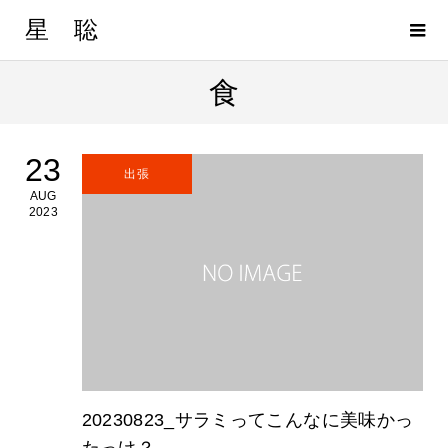
星 聡
食
23
出張
AUG
2023
20230823_サラミってこんなに美味かっ